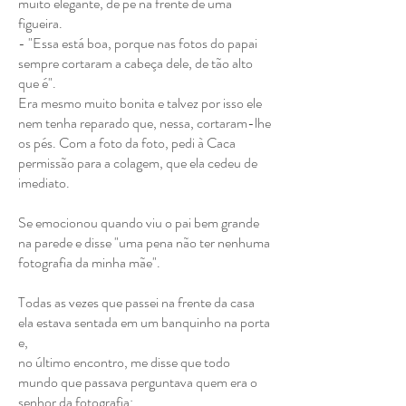
muito elegante, de pé na frente de uma
figueira.
- "Essa está boa, porque nas fotos do papai
sempre cortaram a cabeça dele, de tão alto
que é".
Era mesmo muito bonita e talvez por isso ele
nem tenha reparado que, nessa, cortaram-lhe
os pés. Com a foto da foto, pedi à Caca
permissão para a colagem, que ela cedeu de
imediato.
Se emocionou quando viu o pai bem grande
na parede e disse "uma pena não ter nenhuma
fotografia da minha mãe".
Todas as vezes que passei na frente da casa
ela estava sentada em um banquinho na porta
e,
no último encontro, me disse que todo
mundo que passava perguntava quem era o
senhor da fotografia: