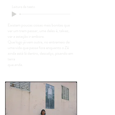
Leitura de texto
Existem poucas coisas mais bonitas que
ver um trem passar, uma delas é, talvez,
ver a estação ir embora.
Que logo já vem outra, no entremeio de
uma vida que passa fora enquanto o Zé
ainda está lá dentro, descalço, pisando em
terra
que anda.