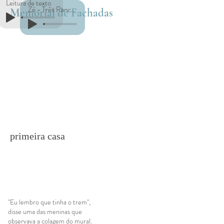
Leitura de texto
Zé - Três Ranchos
Memorial de Fachadas
primeira casa
"Eu lembro que tinha o trem",
disse uma das meninas que
observava a colagem do mural.