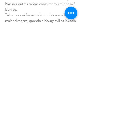
Nessa e outras tantas casas morou minha avó
Eunice.
Talvez a casa fosse mais bonita na sua forma
mais selvagem, quando a Bouganvillea invadia
os fios elétricos e as grades do alpendre e a
tinta descascada deixava rastros de tantos e
tantas que passaram por ali.